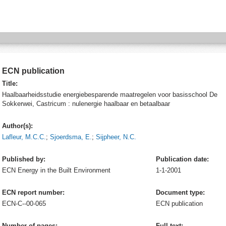
ECN publication
Title:
Haalbaarheidsstudie energiebesparende maatregelen voor basisschool De
Sokkerwei, Castricum : nulenergie haalbaar en betaalbaar
Author(s):
Lafleur, M.C.C.
;
Sjoerdsma, E.
;
Sijpheer, N.C.
Published by:
Publication date:
ECN
Energy in the Built Environment
1-1-2001
ECN report number:
Document type:
ECN-C--00-065
ECN publication
Number of pages:
Full text: