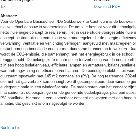
52
Download PDF
Abstract:
Voor de Openbare Basisschool ?De Sokkerwei? te Castricum is de bouwvan
nieuw school-gebouw in voorbereiding. De ambitie bestaat voor dit schoolge
netto nulenergie concept te realiseren. Het in deze studie voorgestelde nulen
concept bestaat uit een combinatie van maatregelen die de energie-efficienc
verwarming, ventilatie en verlichting verhogen, aangevuld met maatregelen o
restant aan nog benodigde energie met duurzame bronnen op te wekken. Daa
wordt de CO2-emissie, die samenhangt met het energiegebruik in de school, t
teruggebracht. De belangrijkste maatregelen ter verhoging van de energie-eff
zijn een hoog isolatieniveau, efficiente lampen en armaturen, balansventilati
warmteterugwinning en efficiente ventilatoren. De benodigde elektriciteit word
duurzaam opgewekt met 145 m2 zonnecellen (PV). De nog resterende C02-ui
die met het gasverbruik samenhangt, wordt gecompenseerd door windenergie
ouderparticipatie in een windco6peratie. De meerkosten van het concept zijn 
financieren uit de besparingen en de genoemde ouderbijdrage, plus een subsi
PV-installatie. Hiermee is een uitvoerbaar concept ontworpen met een hoge n
ambitie, dat geschikt is om nagevolgd te worden.
Back to List