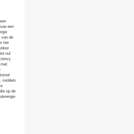
 een
bouw een
ergie
y van de
m het
rdoor
ot nul
iciency
e met
t
tstoot
, middels
te
die op de
ulenergie