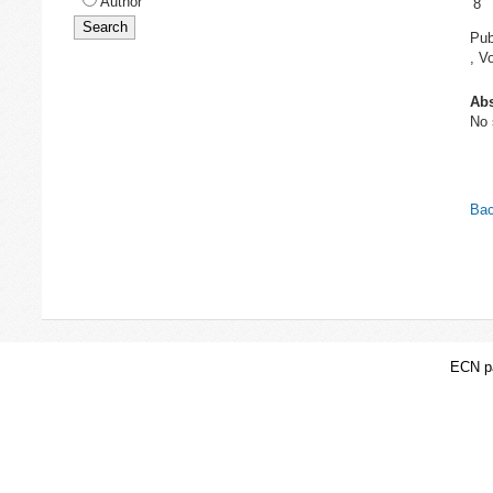
Author
8
Pub
, Vo
Abs
No 
Bac
ECN pa